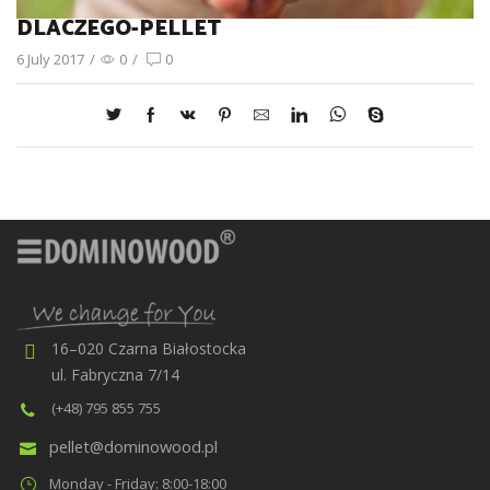
DLACZEGO-PELLET
6 July 2017
/
0
/
0
16–020 Czarna Białostocka
ul. Fabryczna 7/14
(+48) 795 855 755
pellet@dominowood.pl
Monday - Friday: 8:00-18:00