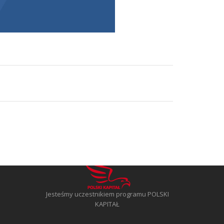
Jesteśmy uczestnikiem programu POLSKI
KAPITAŁ