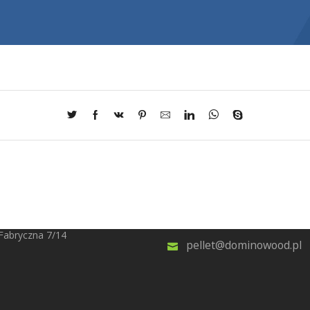
–020 Czarna Białostocka
(+48) 795 855 755
 Fabryczna 7/14
pellet@dominowood.pl