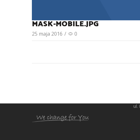
MASK-MOBILE.JPG
25 maja 2016
/
0
16
ul.