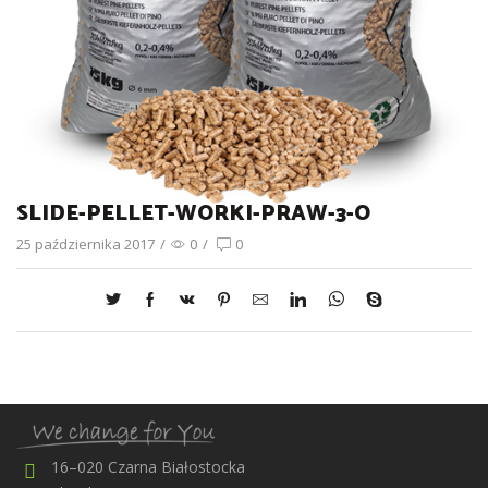
SLIDE-PELLET-WORKI-PRAW-3-O
25 października 2017
/
0
/
0
16–020 Czarna Białostocka